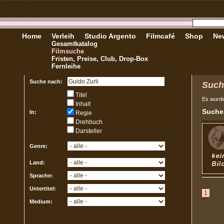
Home
Verleih
Studio Argento
Filmcafé
Shop
New
Gesamtkatalog
Filmsuche
Fristen, Preise, Club, Drop-Box
Fernleihe
Suche nach:
Such
Titel
Es wurd
Inhalt
Sucher
In:
Regie
Drehbuch
Darsteller
Genre:
Land:
Sprache:
Untertitel:
1
Medium: