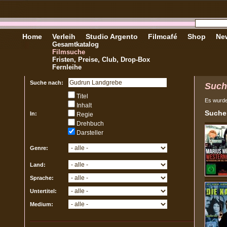
Home
Verleih
Studio Argento
Filmcafé
Shop
New
Gesamtkatalog
Filmsuche
Fristen, Preise, Club, Drop-Box
Fernleihe
Suche nach:
Such
Titel
Es wurd
Inhalt
Sucher
In:
Regie
Drehbuch
Darsteller
Genre:
Land:
Sprache:
Untertitel:
Medium: