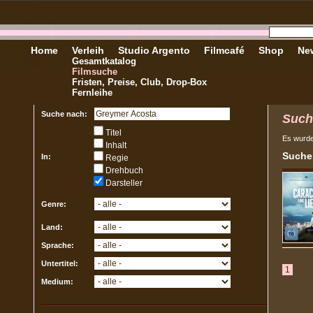
Home
Verleih
Studio Argento
Filmcafé
Shop
New
Gesamtkatalog
Filmsuche
Fristen, Preise, Club, Drop-Box
Fernleihe
Suche nach:
Such
Titel
Es wurd
Inhalt
Sucher
In:
Regie
Drehbuch
Darsteller
Genre:
Land:
Sprache:
Untertitel:
1
Medium: