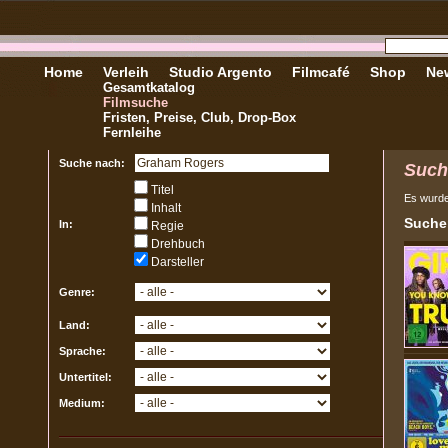
Home
Verleih
Studio Argento
Filmcafé
Shop
New
Gesamtkatalog
Filmsuche
Fristen, Preise, Club, Drop-Box
Fernleihe
Suche nach:
Such
Titel
Es wurd
Inhalt
Sucher
In:
Regie
Drehbuch
Darsteller
Genre:
Land:
Sprache:
Untertitel:
Medium: