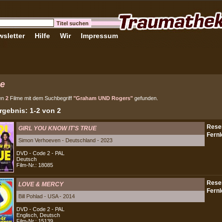
sletter
Hilfe
Wir
Impressum
e
en
2
Filme mit dem Suchbegriff
"Graham UND Rogers"
gefunden.
gebnis: 1-2 von 2
GIRL YOU KNOW IT'S TRUE
Simon Verhoeven - Deutschland - 2023
DVD - Code 2 - PAL
Deutsch
Film-Nr.: 18085
LOVE & MERCY
Bill Pohlad - USA - 2014
DVD - Code 2 - PAL
Englisch, Deutsch
Film-Nr.: 15139