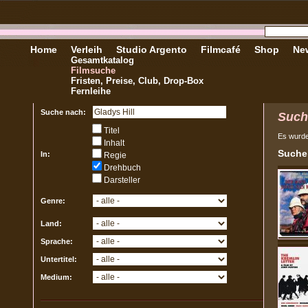
Home
Verleih
Studio Argento
Filmcafé
Shop
New
Gesamtkatalog
Filmsuche
Fristen, Preise, Club, Drop-Box
Fernleihe
Suche nach:
Such
Titel
Es wurd
Inhalt
Sucher
In:
Regie
Drehbuch
Darsteller
Genre:
Land:
Sprache:
Untertitel:
Medium: