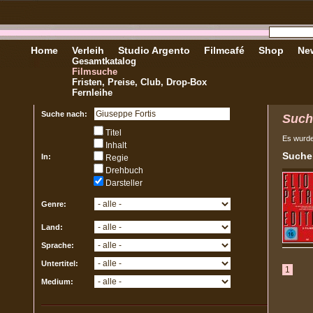
Home
Verleih
Studio Argento
Filmcafé
Shop
New
Gesamtkatalog
Filmsuche
Fristen, Preise, Club, Drop-Box
Fernleihe
Suche nach:
Such
Titel
Es wurd
Inhalt
Sucher
In:
Regie
Drehbuch
Darsteller
Genre:
Land:
Sprache:
Untertitel:
1
Medium: