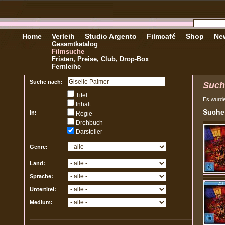
Home
Verleih
Studio Argento
Filmcafé
Shop
New
Gesamtkatalog
Filmsuche
Fristen, Preise, Club, Drop-Box
Fernleihe
Suche nach:
Such
Titel
Es wurd
Inhalt
Sucher
In:
Regie
Drehbuch
Darsteller
Genre:
Land:
Sprache:
Untertitel:
Medium: