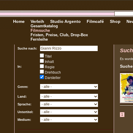
Home
Verleih
Studio Argento
Filmcafé
Shop
New
Gesamtkatalog
Filmsuche
Fristen, Preise, Club, Drop-Box
Fernleihe
Suche nach:
Such
Titel
Es wurd
Inhalt
Sucher
In:
Regie
Drehbuch
Darsteller
Genre:
Land:
Sprache:
Untertitel:
1
Medium: