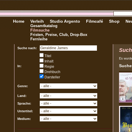
Home
Verleih
Studio Argento
Filmcafé
Shop
New
Gesamtkatalog
Filmsuche
Fristen, Preise, Club, Drop-Box
Fernleihe
Suche nach:
Such
Titel
Es wurd
Inhalt
Sucher
In:
Regie
Drehbuch
Darsteller
Genre:
Land:
Sprache:
Untertitel:
Medium: