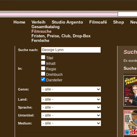
Home
Verleih
Studio Argento
Filmcafé
Shop
New
Gesamtkatalog
Filmsuche
Fristen, Preise, Club, Drop-Box
Fernleihe
Suche nach:
Such
Titel
Es wurd
Inhalt
Sucher
In:
Regie
Drehbuch
Darsteller
Genre:
Land:
Sprache:
Untertitel:
Medium: