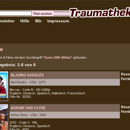
sletter
Hilfe
Wir
Impressum
e
en
6
Filme mit dem Suchbegriff
"Gene UND Wilder"
gefunden.
gebnis: 1-6 von 6
BLAZING SADDLES
Mel Brooks - USA - 1974
Blu-ray - Code B - HD 1080p
Englisch, Deutsch, Spanisch, Italienisch, Französisch
Film-Nr.: 30291
BONNIE UND CLYDE
Arthur Penn - USA - 1967
DVD - Code 2 - PAL
Englisch, Deutsch, Spanisch
Film-Nr.: 9091