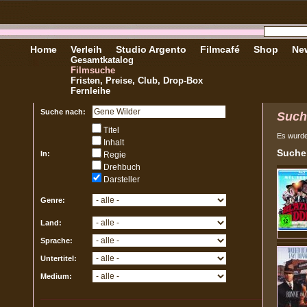
Home
Verleih
Studio Argento
Filmcafé
Shop
New
Gesamtkatalog
Filmsuche
Fristen, Preise, Club, Drop-Box
Fernleihe
Suche nach:
Such
Titel
Es wurd
Inhalt
Sucher
In:
Regie
Drehbuch
Darsteller
Genre:
Land:
Sprache:
Untertitel:
Medium: