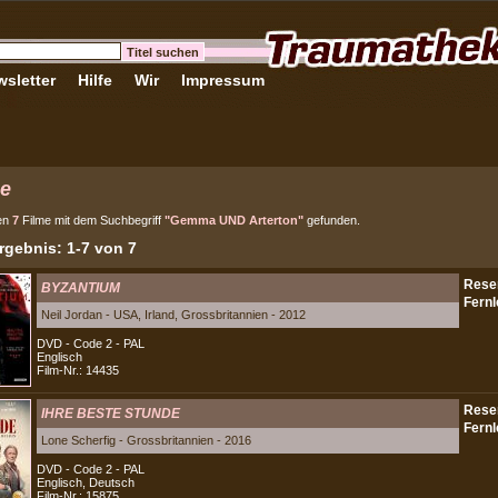
sletter
Hilfe
Wir
Impressum
e
en
7
Filme mit dem Suchbegriff
"Gemma UND Arterton"
gefunden.
gebnis: 1-7 von 7
BYZANTIUM
Neil Jordan - USA, Irland, Grossbritannien - 2012
DVD - Code 2 - PAL
Englisch
Film-Nr.: 14435
IHRE BESTE STUNDE
Lone Scherfig - Grossbritannien - 2016
DVD - Code 2 - PAL
Englisch, Deutsch
Film-Nr.: 15875