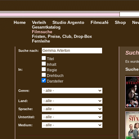
Home
Verleih
Studio Argento
Filmcafé
Shop
New
Gesamtkatalog
Filmsuche
Fristen, Preise, Club, Drop-Box
Fernleihe
Suche nach:
Such
Titel
Es wurd
Inhalt
Sucher
In:
Regie
Drehbuch
Darsteller
Genre:
Land:
Sprache:
Untertitel:
Medium: