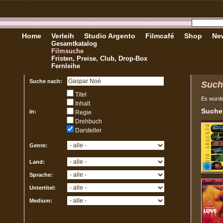
Home
Verleih
Studio Argento
Filmcafé
Shop
New
Gesamtkatalog
Filmsuche
Fristen, Preise, Club, Drop-Box
Fernleihe
Suche nach:
Such
Titel
Es wurd
Inhalt
Sucher
In:
Regie
Drehbuch
Darsteller
Genre:
Land:
Sprache:
Untertitel:
Medium: