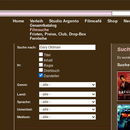
Home
Verleih
Studio Argento
Filmcafé
Shop
New
Gesamtkatalog
Filmsuche
Fristen, Preise, Club, Drop-Box
Fernleihe
Suche nach:
Such
Titel
Es wurd
Inhalt
Sucher
In:
Regie
Drehbuch
Darsteller
Genre:
Land:
Sprache:
Untertitel:
Medium: