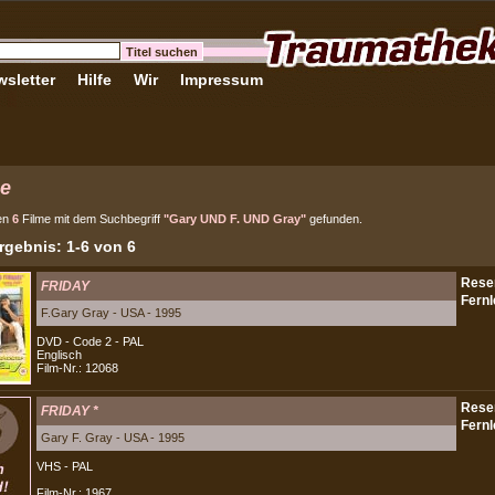
sletter
Hilfe
Wir
Impressum
e
en
6
Filme mit dem Suchbegriff
"Gary UND F. UND Gray"
gefunden.
gebnis: 1-6 von 6
FRIDAY
F.Gary Gray - USA - 1995
DVD - Code 2 - PAL
Englisch
Film-Nr.: 12068
FRIDAY *
Gary F. Gray - USA - 1995
VHS - PAL
Film-Nr.: 1967