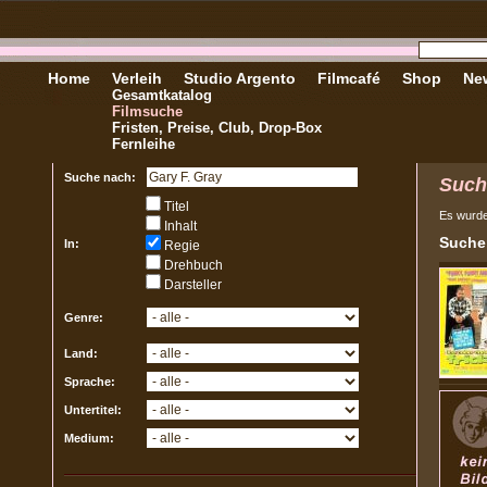
Home
Verleih
Studio Argento
Filmcafé
Shop
New
Gesamtkatalog
Filmsuche
Fristen, Preise, Club, Drop-Box
Fernleihe
Suche nach:
Such
Titel
Es wurd
Inhalt
Sucher
In:
Regie
Drehbuch
Darsteller
Genre:
Land:
Sprache:
Untertitel:
Medium: