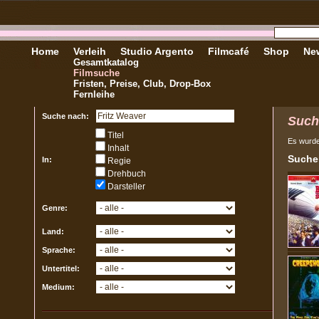
Home
Verleih
Studio Argento
Filmcafé
Shop
New
Gesamtkatalog
Filmsuche
Fristen, Preise, Club, Drop-Box
Fernleihe
Suche nach:
Such
Titel
Es wurd
Inhalt
Sucher
In:
Regie
Drehbuch
Darsteller
Genre:
Land:
Sprache:
Untertitel:
Medium: