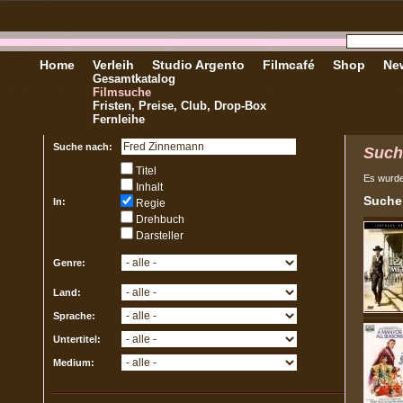
Home
Verleih
Studio Argento
Filmcafé
Shop
New
Gesamtkatalog
Filmsuche
Fristen, Preise, Club, Drop-Box
Fernleihe
Suche nach:
Such
Titel
Es wurd
Inhalt
Sucher
In:
Regie
Drehbuch
Darsteller
Genre:
Land:
Sprache:
Untertitel:
Medium: