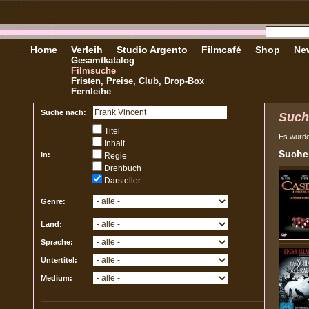
Home
Verleih
Studio Argento
Filmcafé
Shop
New
Gesamtkatalog
Filmsuche
Fristen, Preise, Club, Drop-Box
Fernleihe
Suche nach:
Such
Titel
Es wurd
Inhalt
Sucher
In:
Regie
Drehbuch
Darsteller
Genre:
Land:
Sprache:
Untertitel:
Medium: