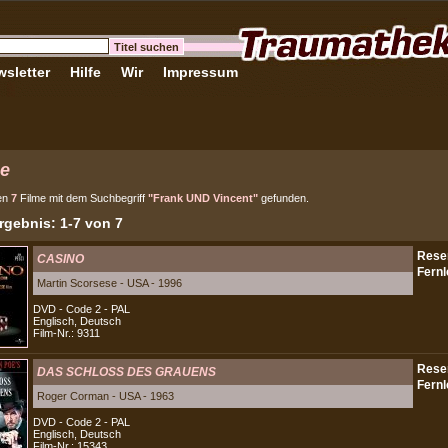
sletter
Hilfe
Wir
Impressum
e
en
7
Filme mit dem Suchbegriff
"Frank UND Vincent"
gefunden.
gebnis: 1-7 von 7
CASINO
Martin Scorsese - USA - 1996
DVD - Code 2 - PAL
Englisch, Deutsch
Film-Nr.: 9311
DAS SCHLOSS DES GRAUENS
Roger Corman - USA - 1963
DVD - Code 2 - PAL
Englisch, Deutsch
Film-Nr.: 15343