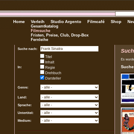
Home
Verleih
Studio Argento
Filmcafé
Shop
New
Gesamtkatalog
Filmsuche
Fristen, Preise, Club, Drop-Box
Fernleihe
Suche nach:
Such
Titel
Es wurd
Inhalt
Sucher
In:
Regie
Drehbuch
Darsteller
Genre:
Land:
Sprache:
Untertitel:
Medium: