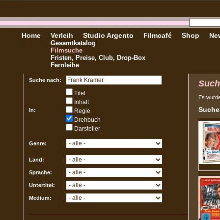
Home
Verleih
Studio Argento
Filmcafé
Shop
New
Gesamtkatalog
Filmsuche
Fristen, Preise, Club, Drop-Box
Fernleihe
Suche nach:
Such
Titel
Es wurd
Inhalt
Sucher
In:
Regie
Drehbuch
Darsteller
Genre:
Land:
Sprache:
Untertitel:
Medium: