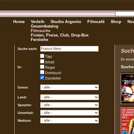
Home
Verleih
Studio Argento
Filmcafé
Shop
New
Gesamtkatalog
Filmsuche
Fristen, Preise, Club, Drop-Box
Fernleihe
Suche nach:
Such
Titel
Es wurd
Inhalt
Sucher
In:
Regie
Drehbuch
Darsteller
Genre:
Land:
Sprache:
Untertitel:
Medium: