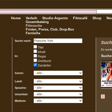
Home
Verleih
Studio Argento
Filmcafé
Shop
New
Gesamtkatalog
Filmsuche
Fristen, Preise, Club, Drop-Box
Fernleihe
Suche nach:
Such
Titel
Es wurd
Inhalt
Sucher
In:
Regie
Drehbuch
Darsteller
Genre:
Land:
Sprache:
Untertitel:
1
Medium: