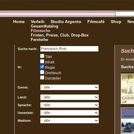
Home
Verleih
Studio Argento
Filmcafé
Shop
New
Gesamtkatalog
Filmsuche
Fristen, Preise, Club, Drop-Box
Fernleihe
Suche nach:
Such
Titel
Es wurd
Inhalt
Sucher
In:
Regie
Drehbuch
Darsteller
Genre:
Land:
Sprache:
Untertitel:
Medium: