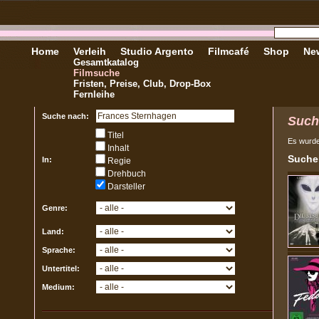
Home
Verleih
Studio Argento
Filmcafé
Shop
New
Gesamtkatalog
Filmsuche
Fristen, Preise, Club, Drop-Box
Fernleihe
Suche nach:
Such
Titel
Es wurd
Inhalt
Sucher
In:
Regie
Drehbuch
Darsteller
Genre:
Land:
Sprache:
Untertitel:
Medium: