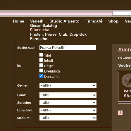
Home
Verleih
Studio Argento
Filmcafé
Shop
New
Gesamtkatalog
Filmsuche
Fristen, Preise, Club, Drop-Box
Fernleihe
Suche nach:
Such
Titel
Es wurd
Inhalt
Sucher
In:
Regie
Drehbuch
Darsteller
Genre:
Land:
Sprache:
Untertitel:
1
Medium: