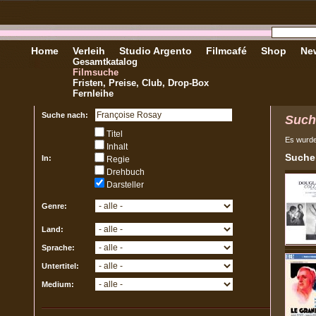
Home
Verleih
Studio Argento
Filmcafé
Shop
New
Gesamtkatalog
Filmsuche
Fristen, Preise, Club, Drop-Box
Fernleihe
Suche nach:
Such
Titel
Es wurd
Inhalt
Sucher
In:
Regie
Drehbuch
Darsteller
Genre:
Land:
Sprache:
Untertitel:
Medium: