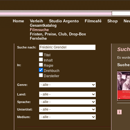
Home
Verleih
Studio Argento
Filmcafé
Shop
New
Gesamtkatalog
Filmsuche
Fristen, Preise, Club, Drop-Box
Fernleihe
Suche nach:
Such
Titel
Es wurd
Inhalt
Sucher
In:
Regie
Drehbuch
Darsteller
Genre:
Land:
Sprache:
Untertitel:
1
Medium: