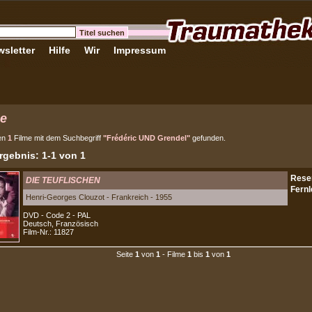
sletter
Hilfe
Wir
Impressum
e
en
1
Filme mit dem Suchbegriff
"Frédéric UND Grendel"
gefunden.
gebnis: 1-1 von 1
DIE TEUFLISCHEN
Henri-Georges Clouzot - Frankreich - 1955
DVD - Code 2 - PAL
Deutsch, Französisch
Film-Nr.: 11827
Seite
1
von
1
- Filme
1
bis
1
von
1