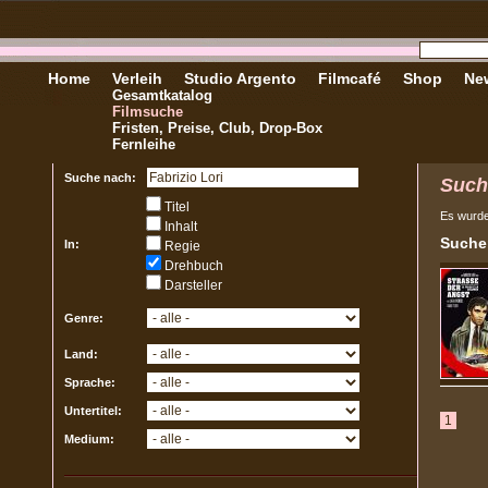
Home
Verleih
Studio Argento
Filmcafé
Shop
New
Gesamtkatalog
Filmsuche
Fristen, Preise, Club, Drop-Box
Fernleihe
Suche nach:
Such
Titel
Es wurd
Inhalt
Sucher
In:
Regie
Drehbuch
Darsteller
Genre:
Land:
Sprache:
Untertitel:
1
Medium: