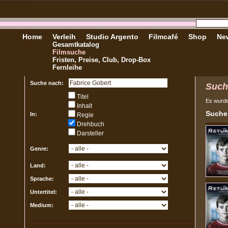
Home
Verleih
Studio Argento
Filmcafé
Shop
New
Gesamtkatalog
Filmsuche
Fristen, Preise, Club, Drop-Box
Fernleihe
Suche nach:
Such
Titel
Es wurd
Inhalt
Sucher
In:
Regie
Drehbuch
Darsteller
Genre:
Land:
Sprache:
Untertitel:
Medium: