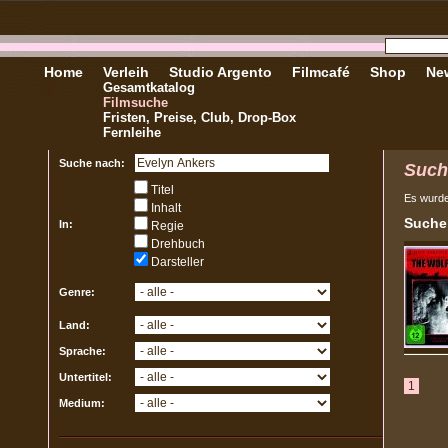
Home
Verleih
Studio Argento
Filmcafé
Shop
New
Gesamtkatalog
Filmsuche
Fristen, Preise, Club, Drop-Box
Fernleihe
Suche nach:
Such
Titel
Es wurd
Inhalt
Sucher
In:
Regie
Drehbuch
Darsteller
Genre:
Land:
Sprache:
Untertitel:
1
Medium: