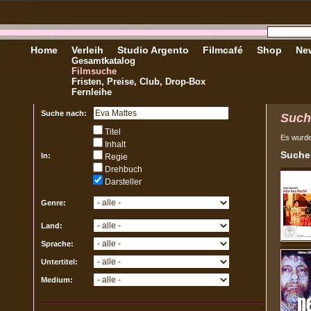
Home
Verleih
Studio Argento
Filmcafé
Shop
New
Gesamtkatalog
Filmsuche
Fristen, Preise, Club, Drop-Box
Fernleihe
Suche nach:
Such
Titel
Es wurd
Inhalt
Sucher
In:
Regie
Drehbuch
Darsteller
Genre:
Land:
Sprache:
Untertitel:
Medium: