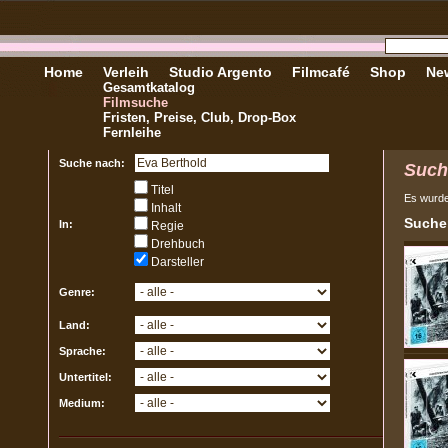
Home
Verleih
Studio Argento
Filmcafé
Shop
New
Gesamtkatalog
Filmsuche
Fristen, Preise, Club, Drop-Box
Fernleihe
Suche nach:
Such
Titel
Es wurd
Inhalt
Sucher
In:
Regie
Drehbuch
Darsteller
Genre:
Land:
Sprache:
Untertitel:
Medium: