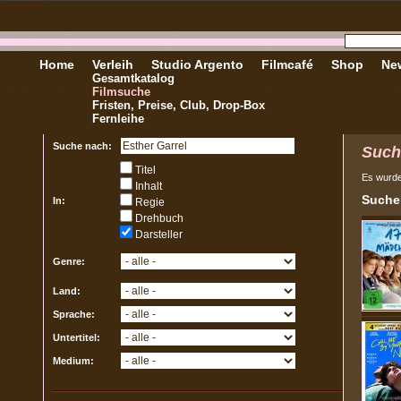
Home
Verleih
Studio Argento
Filmcafé
Shop
New
Gesamtkatalog
Filmsuche
Fristen, Preise, Club, Drop-Box
Fernleihe
Suche nach:
Such
Titel
Es wurd
Inhalt
Sucher
In:
Regie
Drehbuch
Darsteller
Genre:
Land:
Sprache:
Untertitel:
Medium: