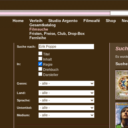
Home
Verleih
Studio Argento
Filmcafé
Shop
New
Gesamtkatalog
Filmsuche
Fristen, Preise, Club, Drop-Box
Fernleihe
Suche nach:
Such
Titel
Es wurd
Inhalt
Sucher
In:
Regie
Drehbuch
Darsteller
Genre:
Land:
Sprache:
Untertitel:
Medium: