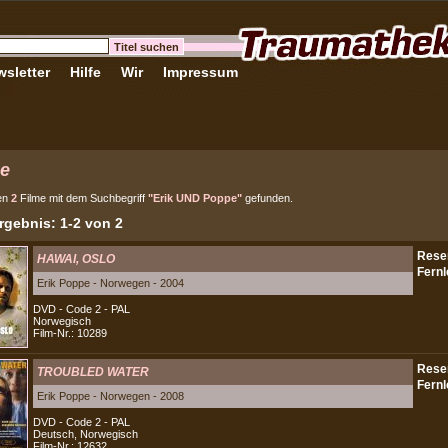
sletter
Hilfe
Wir
Impressum
e
en
2
Filme mit dem Suchbegriff
"Erik UND Poppe"
gefunden.
gebnis: 1-2 von 2
HAWAI, OSLO
Erik Poppe - Norwegen - 2004
DVD - Code 2 - PAL
Norwegisch
Film-Nr.: 10289
TROUBLED WATER
Erik Poppe - Norwegen - 2008
DVD - Code 2 - PAL
Deutsch, Norwegisch
Film-Nr.: 12632