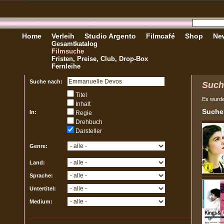
Home
Verleih
Studio Argento
Filmcafé
Shop
New
Gesamtkatalog
Filmsuche
Fristen, Preise, Club, Drop-Box
Fernleihe
Suche nach:
Such
Titel
Es wurd
Inhalt
Sucher
In:
Regie
Drehbuch
Darsteller
Genre:
Land:
Sprache:
Untertitel:
Medium: