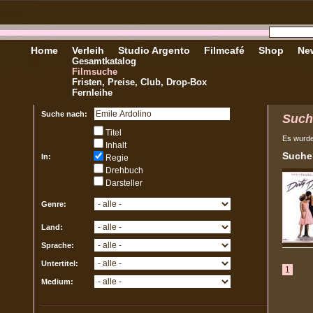
Home
Verleih
Studio Argento
Filmcafé
Shop
New
Gesamtkatalog
Filmsuche
Fristen, Preise, Club, Drop-Box
Fernleihe
Suche nach:
Such
Titel
Es wurd
Inhalt
Sucher
In:
Regie
Drehbuch
Darsteller
Genre:
Land:
Sprache:
Untertitel:
1
Medium: