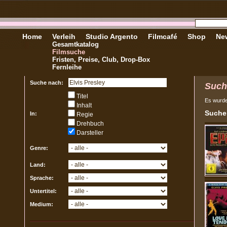
Home
Verleih
Studio Argento
Filmcafé
Shop
New
Gesamtkatalog
Filmsuche
Fristen, Preise, Club, Drop-Box
Fernleihe
Suche nach:
Such
Titel
Es wurd
Inhalt
Sucher
In:
Regie
Drehbuch
Darsteller
Genre:
Land:
Sprache:
Untertitel:
Medium: