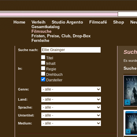
Home
Verleih
Studio Argento
Filmcafé
Shop
New
Gesamtkatalog
Filmsuche
Fristen, Preise, Club, Drop-Box
Fernleihe
Suche nach:
Such
Titel
Es wurd
Inhalt
Sucher
In:
Regie
Drehbuch
Darsteller
Genre:
Land:
Sprache:
Untertitel:
Medium: