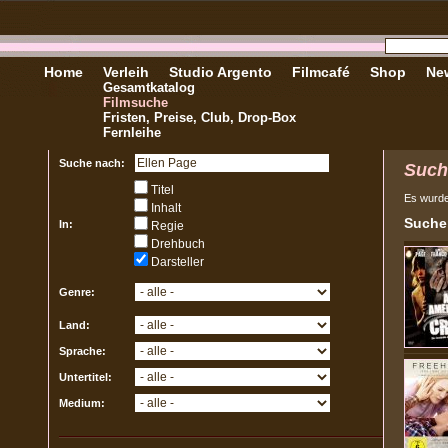
Home
Verleih
Studio Argento
Filmcafé
Shop
New
Gesamtkatalog
Filmsuche
Fristen, Preise, Club, Drop-Box
Fernleihe
Suche nach:
Such
Titel
Es wurd
Inhalt
Sucher
In:
Regie
Drehbuch
Darsteller
Genre:
Land:
Sprache:
Untertitel:
Medium: