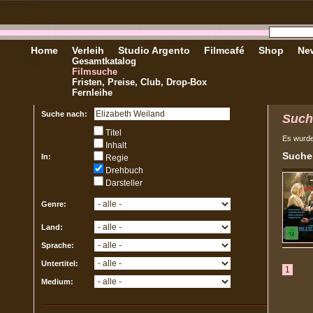
Home
Verleih
Studio Argento
Filmcafé
Shop
New
Gesamtkatalog
Filmsuche
Fristen, Preise, Club, Drop-Box
Fernleihe
Suche nach:
Such
Titel
Es wurd
Inhalt
Sucher
In:
Regie
Drehbuch
Darsteller
Genre:
Land:
Sprache:
Untertitel:
1
Medium: