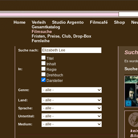
Home
Verleih
Studio Argento
Filmcafé
Shop
New
Gesamtkatalog
Filmsuche
Fristen, Preise, Club, Drop-Box
Fernleihe
Suche nach:
Such
Titel
Es wurd
Inhalt
Sucher
In:
Regie
Drehbuch
Darsteller
Genre:
Land:
Sprache:
Untertitel:
Medium: