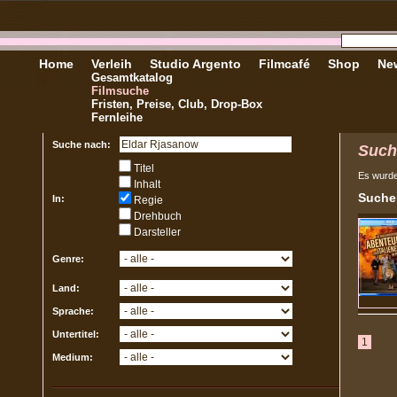
Home
Verleih
Studio Argento
Filmcafé
Shop
New
Gesamtkatalog
Filmsuche
Fristen, Preise, Club, Drop-Box
Fernleihe
Suche nach:
Such
Titel
Es wurd
Inhalt
Sucher
In:
Regie
Drehbuch
Darsteller
Genre:
Land:
Sprache:
Untertitel:
1
Medium: