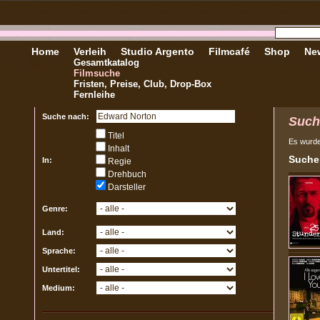
Home
Verleih
Studio Argento
Filmcafé
Shop
New
Gesamtkatalog
Filmsuche
Fristen, Preise, Club, Drop-Box
Fernleihe
Suche nach:
Such
Titel
Es wurd
Inhalt
Sucher
In:
Regie
Drehbuch
Darsteller
Genre:
Land:
Sprache:
Untertitel:
Medium: