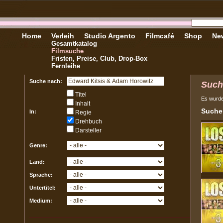
Home
Verleih
Studio Argento
Filmcafé
Shop
New
Gesamtkatalog
Filmsuche
Fristen, Preise, Club, Drop-Box
Fernleihe
Suche nach:
Such
Titel
Es wurd
Inhalt
Sucher
In:
Regie
Drehbuch
Darsteller
Genre:
Land:
Sprache:
Untertitel:
Medium: