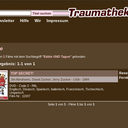
sletter
Hilfe
Wir
Impressum
e
en
1
Filme mit dem Suchbegriff
"Eddie UND Tagoe"
gefunden.
gebnis: 1-1 von 1
TOP SECRET!
Jim Abrahams, David Zucker, Jerry Zucker - USA - 1984
DVD - Code 2 - PAL
Englisch, Deutsch, Spanisch, Italienisch, Französisch, Tschechisch,
Ungarisch
Film-Nr.: 11937
Seite
1
von
1
- Filme
1
bis
1
von
1