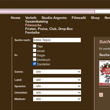
Home
Verleih
Studio Argento
Filmcafé
Shop
New
Gesamtkatalog
Filmsuche
Fristen, Preise, Club, Drop-Box
Fernleihe
Suche nach:
Such
Titel
Es wurd
Inhalt
Sucher
In:
Regie
Drehbuch
Darsteller
Genre:
Land:
Sprache:
Untertitel:
1
Medium: