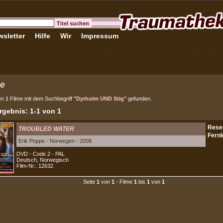
sletter
Hilfe
Wir
Impressum
e
en
1
Filme mit dem Suchbegriff
"Dyrholm UND Stig"
gefunden.
gebnis: 1-1 von 1
TROUBLED WATER
Erik Poppe - Norwegen - 2008
DVD - Code 2 - PAL
Deutsch, Norwegisch
Film-Nr.: 12632
Seite
1
von
1
- Filme
1
bis
1
von
1