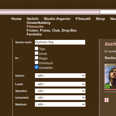
Home
Verleih
Studio Argento
Filmcafé
Shop
New
Gesamtkatalog
Filmsuche
Fristen, Preise, Club, Drop-Box
Fernleihe
Suche nach:
Such
Titel
Es wurd
Inhalt
Sucher
In:
Regie
Drehbuch
Darsteller
Genre:
Land:
Sprache:
Untertitel:
1
Medium: