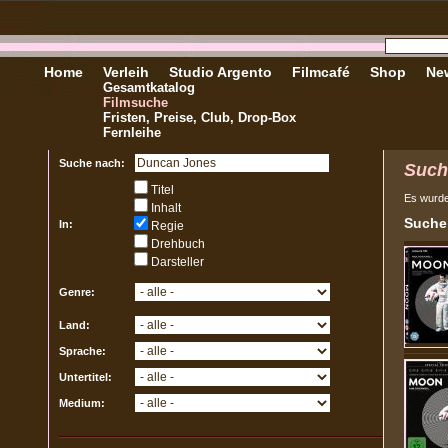
Home
Verleih
Studio Argento
Filmcafé
Shop
New
Gesamtkatalog
Filmsuche
Fristen, Preise, Club, Drop-Box
Fernleihe
Suche nach:
Such
Titel
Es wurd
Inhalt
Sucher
In:
Regie
Drehbuch
Darsteller
Genre:
Land:
Sprache:
Untertitel:
Medium: