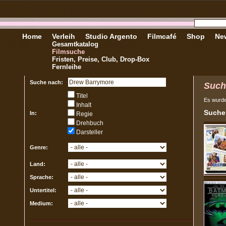
Home
Verleih
Studio Argento
Filmcafé
Shop
New
Gesamtkatalog
Filmsuche
Fristen, Preise, Club, Drop-Box
Fernleihe
Suche nach:
Such
Titel
Es wurd
Inhalt
Sucher
In:
Regie
Drehbuch
Darsteller
Genre:
Land:
Sprache:
Untertitel:
Medium: