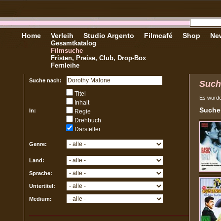
Home
Verleih
Studio Argento
Filmcafé
Shop
New
Gesamtkatalog
Filmsuche
Fristen, Preise, Club, Drop-Box
Fernleihe
Suche nach:
Such
Titel
Es wurd
Inhalt
Sucher
In:
Regie
Drehbuch
Darsteller
Genre:
Land:
Sprache:
Untertitel:
Medium: