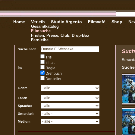
Home
Verleih
Studio Argento
Filmcafé
Shop
New
Gesamtkatalog
Filmsuche
Fristen, Preise, Club, Drop-Box
Fernleihe
Suche nach:
Such
Titel
Es wurd
Inhalt
Sucher
In:
Regie
Drehbuch
Darsteller
Genre:
Land:
Sprache:
Untertitel:
Medium: